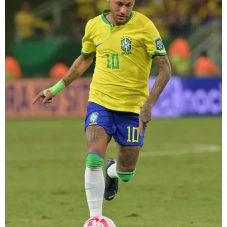
ZOUK LOVERS
6:00 PM - 8:00 PM
SHOW ONE LIVE
8:00 PM - 9:00 PM
MPM MORNING POP
6:00 AM - 9:00 AM
MUSIC CHART
GWOG MWEN
1
KHASH
TELEPHONE
2
BAMBY & GENEZIO