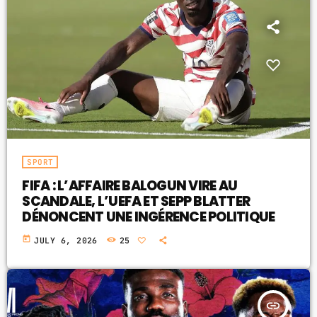
SPORT
FIFA : L’AFFAIRE BALOGUN VIRE AU
SCANDALE, L’UEFA ET SEPP BLATTER
DÉNONCENT UNE INGÉRENCE POLITIQUE
today
JULY 6, 2026
25
insert_link