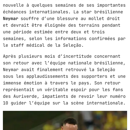
nouvelle à quelques semaines de ses importantes
échéances internationales. La star brésilienne
ABOUT US
Neymar
souffre d’une blessure au mollet droit
et devrait être éloignée des terrains pendant
MUSIC NEWS
une période estimée entre deux et trois
SCHEDULE
semaines, selon les informations confirmées par
le staff médical de la Seleção.
TOP 10
Après plusieurs mois d’incertitude concernant
STUDIO
son retour avec l’équipe nationale brésilienne,
Neymar avait finalement retrouvé la Seleção
PROMOTE
sous les applaudissements des supporters et une
immense émotion à travers le pays. Son retour
CONTACTS
représentait un véritable espoir pour les fans
des Auriverde, impatients de revoir leur numéro
FR
10 guider l’équipe sur la scène internationale.
UPCOMING SHOWS