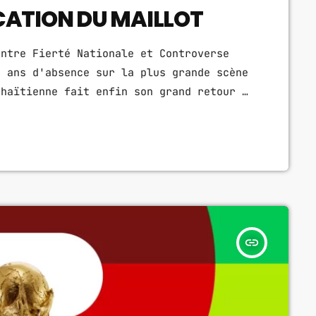
CATION DU MAILLOT
Entre Fierté Nationale et Controverse
0 ans d'absence sur la plus grande scène
 haïtienne fait enfin son grand retour à
diers écrivent une nouvelle page de leur
e tout un peuple passionné de football.
Mais à […]
insert_link