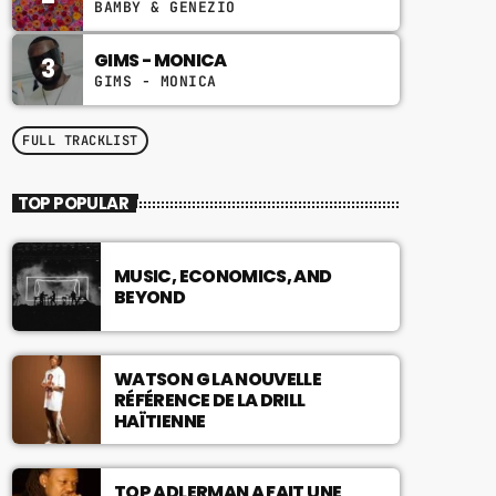
BAMBY & GENEZIO
musicales pour bien commencer la
journée.
GIMS - MONICA
3
GIMS - MONICA
FULL TRACKLIST
TOP POPULAR
MUSIC, ECONOMICS, AND
BEYOND
WATSON G LA NOUVELLE
RÉFÉRENCE DE LA DRILL
HAÏTIENNE
TOP ADLERMAN A FAIT UNE