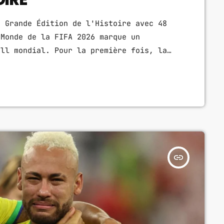
s Grande Édition de l'Histoire avec 48
 Monde de la FIFA 2026 marque un
all mondial. Pour la première fois, la
nationales, contre 32 lors des éditions
ent par les États-Unis, le Canada et le
tre la plus spectaculaire jamais
[…]
insert_link