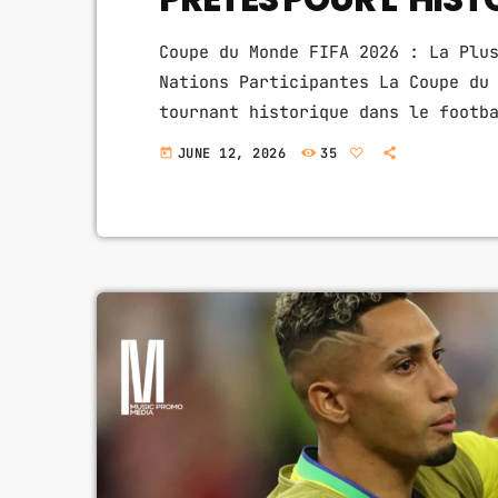
Coupe du Monde FIFA 2026 : La Plu
Nations Participantes La Coupe du
tournant historique dans le footb
compétition réunit 48 sélections 
JUNE 12, 2026
35
today
précédentes. Organisée conjointem
Mexique, cette édition promet d'ê
organisée. Cette expansion offre 