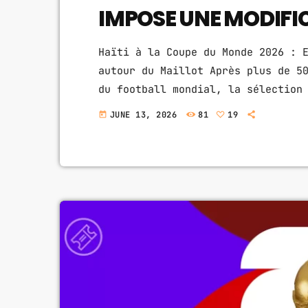
IMPOSE UNE MODIFI
Haïti à la Coupe du Monde 2026 : 
autour du Maillot Après plus de 5
du football mondial, la sélection
la Coupe du Monde 2026. Les Grena
JUNE 13, 2026
81
19
today
histoire et portent les espoirs d
Fédération Haïtienne de Football 