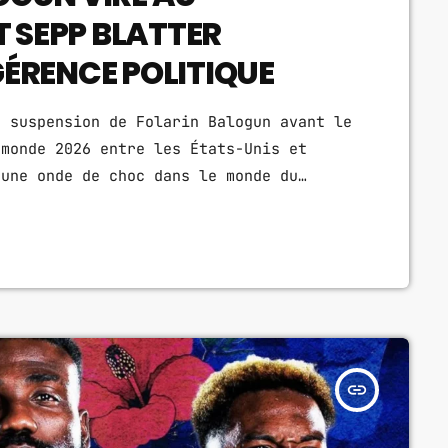
T SEPP BLATTER
ÉRENCE POLITIQUE
a suspension de Folarin Balogun avant le
 monde 2026 entre les États-Unis et
 une onde de choc dans le monde du
t qu'un dossier disciplinaire est
faire politique, alimentée par des
de la Maison Blanche et par une
gouvernance […]
insert_link