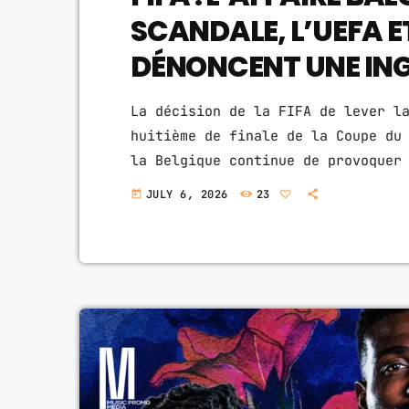
SCANDALE, L’UEFA E
DÉNONCENT UNE ING
La décision de la FIFA de lever l
huitième de finale de la Coupe du
la Belgique continue de provoquer
football. Ce qui n'était au dépar
JULY 6, 2026
23
today
désormais devenu une véritable af
révélations sur une intervention 
avalanche de critiques visant la 