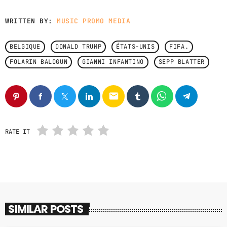
WRITTEN BY:
MUSIC PROMO MEDIA
BELGIQUE
DONALD TRUMP
ÉTATS-UNIS
FIFA.
FOLARIN BALOGUN
GIANNI INFANTINO
SEPP BLATTER
email
RATE IT
SIMILAR POSTS