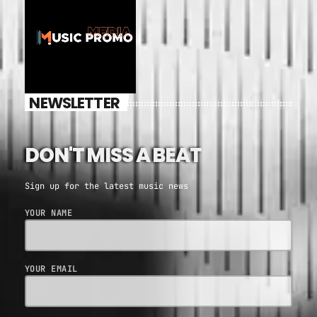
NEWSLETTER
DON'T MISS A BEAT
Sign up for the latest music news
YOUR NAME
YOUR EMAIL