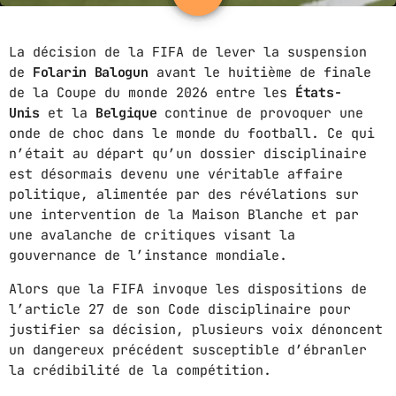
ABOUT US
La décision de la FIFA de lever la suspension
de
Folarin Balogun
avant le huitième de finale
MUSIC NEWS
de la Coupe du monde 2026 entre les
États-
Unis
et la
Belgique
continue de provoquer une
SCHEDULE
onde de choc dans le monde du football. Ce qui
TOP 10
n’était au départ qu’un dossier disciplinaire
est désormais devenu une véritable affaire
STUDIO
politique, alimentée par des révélations sur
une intervention de la Maison Blanche et par
PROMOTE
une avalanche de critiques visant la
gouvernance de l’instance mondiale.
CONTACTS
Alors que la FIFA invoque les dispositions de
FR
l’article 27 de son Code disciplinaire pour
justifier sa décision, plusieurs voix dénoncent
un dangereux précédent susceptible d’ébranler
UPCOMING SHOWS
la crédibilité de la compétition.