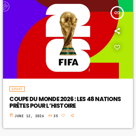
insert_link
SPORT
COUPE DU MONDE 2026 : LES 48 NATIONS
PRÊTES POUR L’HISTOIRE
today
JUNE 12, 2026
35