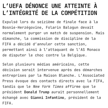
URBAN TIME
L’UEFA DÉNONCE UNE ATTEINTE À
12:00 PM - 3:00 PM
L’INTÉGRITÉ DE LA COMPÉTITION
Expulsé lors du seizième de finale face à la
COMPAS / AFRO ON TOP
Bosnie-Herzégovine, Folarin Balogun devait
3:00 PM - 6:00 PM
normalement purger un match de suspension. Mais
dimanche, la commission de discipline de la
FIFA a décidé d’annuler cette sanction,
ZOUK LOVERS
permettant ainsi à l’attaquant de l’AS Monaco
6:00 PM - 8:00 PM
de disputer le choc contre la Belgique.
Selon plusieurs médias américains, cette
décision serait intervenue après des démarches
MUSIC CHART
entreprises par la Maison Blanche. L’Associated
Press évoque des contacts directs avec la FIFA,
GWOG MWEN
tandis que le
New York Times
affirme que le
1
KHASH
président
Donald Trump
aurait personnellement
échangé avec
Gianni Infantino
, président de la
TELEPHONE
FIFA.
2
BAMBY & GENEZIO