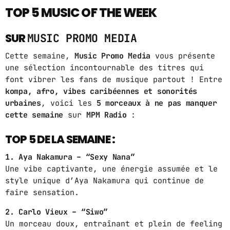
TOP 5 MUSIC OF THE WEEK
ABOUT US
SUR
MUSIC PROMO MEDIA
MUSIC NEWS
Cette semaine,
Music Promo Media
vous présente
SCHEDULE
une sélection incontournable des titres qui
font vibrer les fans de musique partout ! Entre
TOP 10
kompa, afro, vibes caribéennes et sonorités
urbaines
, voici les
5 morceaux à ne pas manquer
STUDIO
cette semaine
sur
MPM Radio
:
PROMOTE
TOP 5 DE LA SEMAINE :
CONTACTS
1. Aya Nakamura – “Sexy Nana”
Une vibe captivante, une énergie assumée et le
FR
style unique d’Aya Nakamura qui continue de
faire sensation.
2. Carlo Vieux – “Siwo”
UPCOMING SHOWS
Un morceau doux, entraînant et plein de feeling