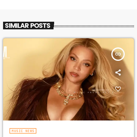
SIMILAR POSTS
insert_link
MUSIC NEWS