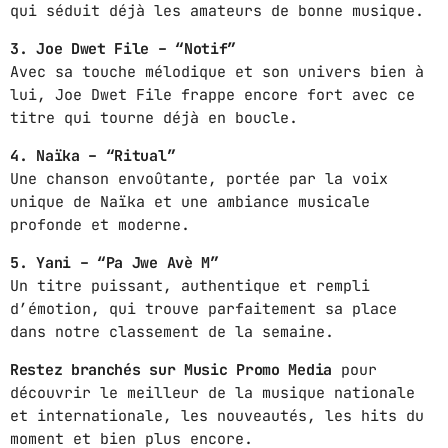
qui séduit déjà les amateurs de bonne musique.
URBAN TIME
12:00 PM - 3:00 PM
3. Joe Dwet File – “Notif”
Avec sa touche mélodique et son univers bien à
lui, Joe Dwet File frappe encore fort avec ce
COMPAS / AFRO ON TOP
titre qui tourne déjà en boucle.
3:00 PM - 6:00 PM
4. Naïka – “Ritual”
Une chanson envoûtante, portée par la voix
ZOUK LOVERS
unique de Naïka et une ambiance musicale
6:00 PM - 8:00 PM
profonde et moderne.
5. Yani – “Pa Jwe Avè M”
Un titre puissant, authentique et rempli
MUSIC CHART
d’émotion, qui trouve parfaitement sa place
dans notre classement de la semaine.
GWOG MWEN
1
Restez branchés sur Music Promo Media
pour
KHASH
découvrir le meilleur de la musique nationale
et internationale, les nouveautés, les hits du
TELEPHONE
2
moment et bien plus encore.
BAMBY & GENEZIO