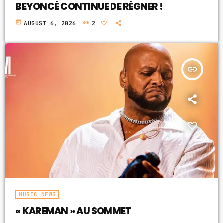
BEYONCÉ CONTINUE DE RÉGNER !
today
AUGUST 6, 2026
2
insert_link
MUSIC NEWS
« KAREMAN » AU SOMMET