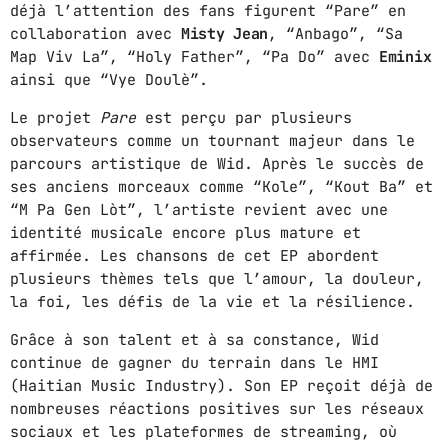
déjà l’attention des fans figurent “Pare” en
SUNDAY RELAXING
collaboration avec
Misty Jean
, “Anbago”, “Sa
5:00 AM - 12:00 PM
Map Viv La”, “Holy Father”, “Pa Do” avec
Eminix
ainsi que “Vye Doulè”.
RETRO MUSIC
Le projet
Pare
est perçu par plusieurs
12:00 PM - 3:00 PM
observateurs comme un tournant majeur dans le
parcours artistique de Wid. Après le succès de
ses anciens morceaux comme “Kole”, “Kout Ba” et
MUSIC DÉDICAS
“M Pa Gen Lòt”, l’artiste revient avec une
3:00 PM - 8:00 PM
identité musicale encore plus mature et
affirmée. Les chansons de cet EP abordent
plusieurs thèmes tels que l’amour, la douleur,
la foi, les défis de la vie et la résilience.
MUSIC CHART
Grâce à son talent et à sa constance, Wid
GWOG MWEN
1
continue de gagner du terrain dans le HMI
KHASH
(Haitian Music Industry). Son EP reçoit déjà de
nombreuses réactions positives sur les réseaux
TELEPHONE
2
sociaux et les plateformes de streaming, où
BAMBY & GENEZIO