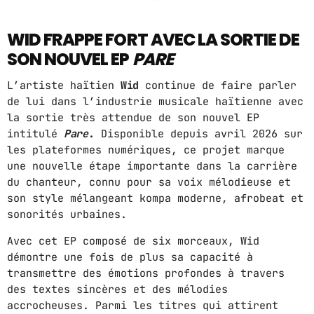
ABOUT US
WID FRAPPE FORT AVEC LA SORTIE DE
SON NOUVEL EP
PARE
MUSIC NEWS
L’artiste haïtien
Wid
continue de faire parler
SCHEDULE
de lui dans l’industrie musicale haïtienne avec
la sortie très attendue de son nouvel EP
TOP 10
intitulé
Pare
.
Disponible depuis avril 2026 sur
les plateformes numériques, ce projet marque
STUDIO
une nouvelle étape importante dans la carrière
PROMOTE
du chanteur, connu pour sa voix mélodieuse et
son style mélangeant kompa moderne, afrobeat et
CONTACTS
sonorités urbaines.
FR
Avec cet EP composé de six morceaux, Wid
démontre une fois de plus sa capacité à
transmettre des émotions profondes à travers
des textes sincères et des mélodies
UPCOMING SHOWS
accrocheuses. Parmi les titres qui attirent