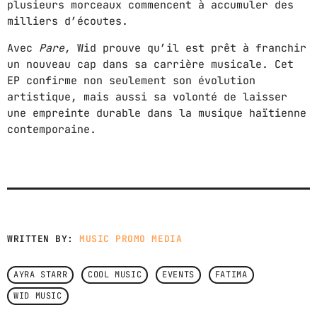
plusieurs morceaux commencent à accumuler des
milliers d’écoutes.
GIMS - MONICA
3
GIMS - MONICA
Avec
Pare
, Wid prouve qu’il est prêt à franchir
un nouveau cap dans sa carrière musicale. Cet
EP confirme non seulement son évolution
FULL TRACKLIST
artistique, mais aussi sa volonté de laisser
une empreinte durable dans la musique haïtienne
contemporaine.
WRITTEN BY:
MUSIC PROMO MEDIA
AYRA STARR
COOL MUSIC
EVENTS
FATIMA
WID MUSIC