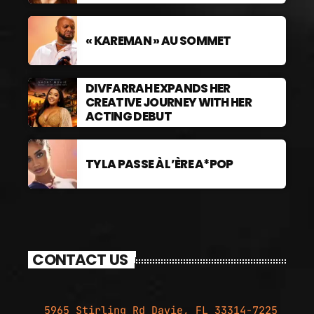
« KAREMAN » AU SOMMET
DIVFARRAH EXPANDS HER
CREATIVE JOURNEY WITH HER
ACTING DEBUT
TYLA PASSE À L’ÈRE A*POP
CONTACT US
5965 Stirling Rd Davie, FL 33314-7225