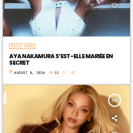
MUSIC NEWS
AYA NAKAMURA S’EST-ELLE MARIÉE EN
SECRET
today
AUGUST 8, 2026
11
insert_link