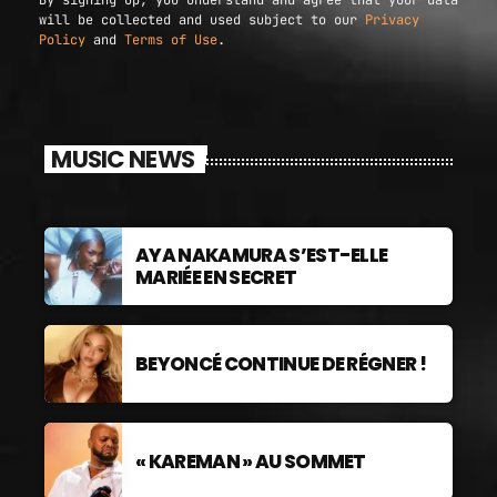
By signing up, you understand and agree that your data
will be collected and used subject to our
Privacy
Policy
and
Terms of Use
.
MUSIC NEWS
AYA NAKAMURA S’EST-ELLE
MARIÉE EN SECRET
BEYONCÉ CONTINUE DE RÉGNER !
« KAREMAN » AU SOMMET