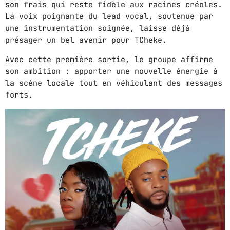
son frais qui reste fidèle aux racines créoles.
MPM MORNING POP
La voix poignante du lead vocal, soutenue par
6:00 AM - 9:00 AM
une instrumentation soignée, laisse déjà
présager un bel avenir pour TCheke.
GOLDEN HOUR HITS
Avec cette première sortie, le groupe affirme
AFRO BEATS
son ambition : apporter une nouvelle énergie à
9:00 AM - 12:00 PM
la scène locale tout en véhiculant des messages
forts.
URBAN TIME
12:00 PM - 3:00 PM
MUSIC CHART
GWOG MWEN
1
KHASH
TELEPHONE
2
BAMBY & GENEZIO