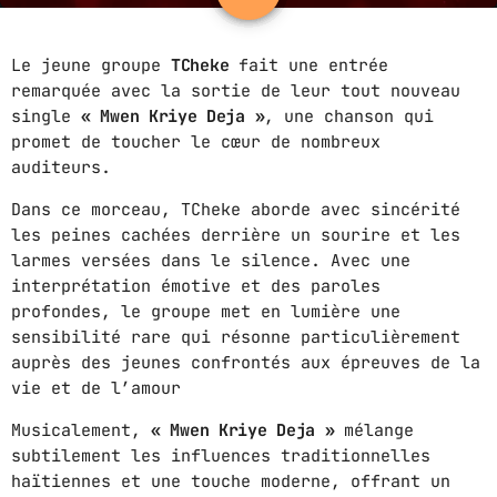
16
ABOUT US
Le jeune groupe
TCheke
fait une entrée
remarquée avec la sortie de leur tout nouveau
MUSIC NEWS
single
« Mwen Kriye Deja »
, une chanson qui
promet de toucher le cœur de nombreux
SCHEDULE
auditeurs.
TOP 10
Dans ce morceau, TCheke aborde avec sincérité
les peines cachées derrière un sourire et les
STUDIO
larmes versées dans le silence. Avec une
PROMOTE
interprétation émotive et des paroles
profondes, le groupe met en lumière une
CONTACTS
sensibilité rare qui résonne particulièrement
auprès des jeunes confrontés aux épreuves de la
FR
vie et de l’amour
Musicalement,
« Mwen Kriye Deja »
mélange
subtilement les influences traditionnelles
UPCOMING SHOWS
haïtiennes et une touche moderne, offrant un