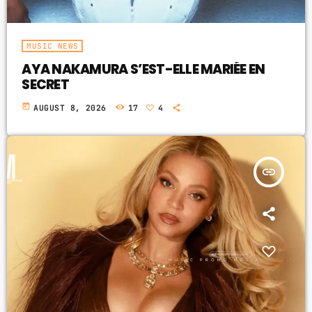
MUSIC NEWS
AYA NAKAMURA S’EST-ELLE MARIÉE EN
SECRET
today
AUGUST 8, 2026
17
4
insert_link