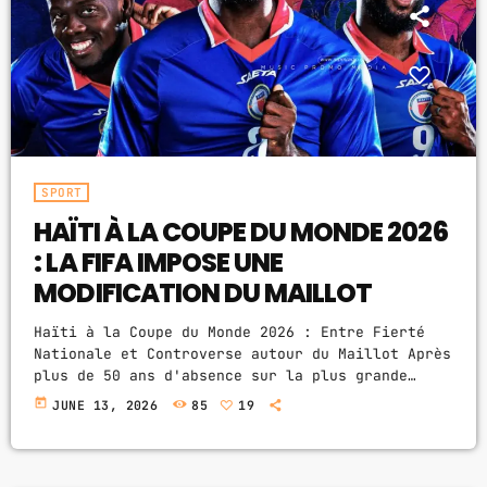
ABOUT US
MUSIC NEWS
SCHEDULE
TOP 10
SPORT
HAÏTI À LA COUPE DU MONDE 2026
STUDIO
: LA FIFA IMPOSE UNE
PROMOTE
MODIFICATION DU MAILLOT
CONTACTS
Haïti à la Coupe du Monde 2026 : Entre Fierté
Nationale et Controverse autour du Maillot Après
FR
plus de 50 ans d'absence sur la plus grande
scène du football mondial, la sélection
today
JUNE 13, 2026
85
19
haïtienne fait enfin son grand retour à la Coupe
du Monde 2026. Les Grenadiers écrivent une
UPCOMING SHOWS
nouvelle page de leur histoire et portent les
espoirs de tout un peuple passionné de football.