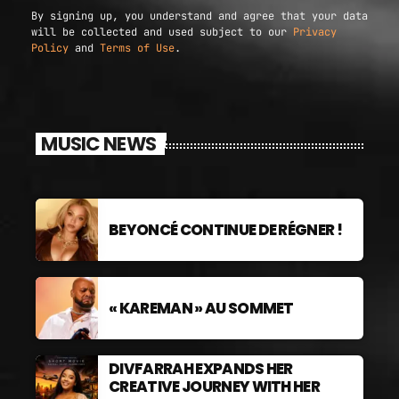
By signing up, you understand and agree that your data
will be collected and used subject to our
Privacy
Policy
and
Terms of Use
.
MUSIC NEWS
BEYONCÉ CONTINUE DE RÉGNER !
« KAREMAN » AU SOMMET
DIVFARRAH EXPANDS HER
CREATIVE JOURNEY WITH HER