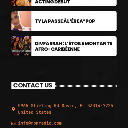
ACTING DEBUT
TYLA PASSE À L’ÈRE A*POP
DIVFARRAH : L’ÉTOILE MONTANTE
AFRO-CARIBÉENNE
CONTACT US
5965 Stirling Rd Davie, FL 33314-7225
United States
info@mpmradio.com