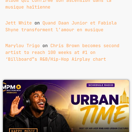
album qui confirme son ascension dans la
musique haïtienne
Jett White
on
Quand Daan Junior et Fabiola
Shyne transforment l’amour en musique
Marylou Trigo
on
Chris Brown becomes second
artist to reach 100 weeks at #1 on
‘Billboard”s R&B/Hip-Hop Airplay chart
HAPPY MUSIC