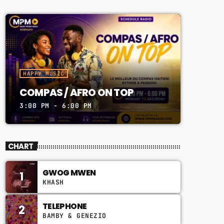
HAPPY MUSIC
COMPAS / AFRO ON TOP
3:00 PM - 6:00 PM
CHART
GWOG MWEN
1
KHASH
TELEPHONE
2
BAMBY & GENEZIO