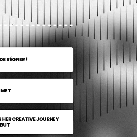
DE RÉGNER !
MMET
 HER CREATIVE JOURNEY
EBUT