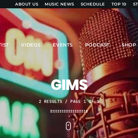
ABOUT US
MUSIC NEWS
SCHEDULE
TOP 10
S
UPCOMING SHOWS
TIST
VIDEOS
EVENTS
PODCAST
SHOP
COMPAS / AFRO ON TOP
3:00 PM - 6:00 PM
GIMS
ZOUK LOVERS
6:00 PM - 8:00 PM
2 RESULTS / PAGE 1 OF 1
SHOW ONE LIVE
8:00 PM - 9:00 PM