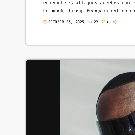
reprend ses attaques acerbes cont
Le monde du rap français est en é
emblématique du genre, vient de r
OCTOBER 23, 2025
29
4
today
une courte pause médiatique suite
est de retour avec […]