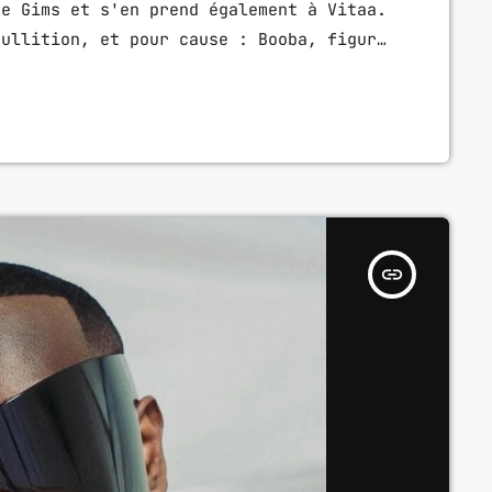
re Gims et s'en prend également à Vitaa.
bullition, et pour cause : Booba, figure
allumer la mèche de la discorde. Après
 à une garde à vue, le 'Duc de Boulogne'
insert_link