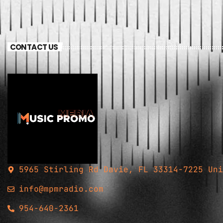
CONTACT US
5965 Stirling Rd Davie, FL 33314-7225 Uni
info@mpmradio.com
954-640-2361