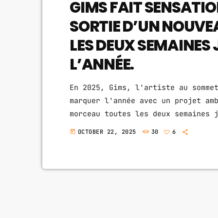
GIMS FAIT SENSATI
SORTIE D’UN NOUV
LES DEUX SEMAINES 
L’ANNÉE.
En 2025, Gims, l'artiste au somme
marquer l'année avec un projet am
morceau toutes les deux semaines 
créé un véritable buzz chez les f
OCTOBER 22, 2025
30
6
today
impatience chaque nouvelle sortie
son album 'Le Nord se souvient', 