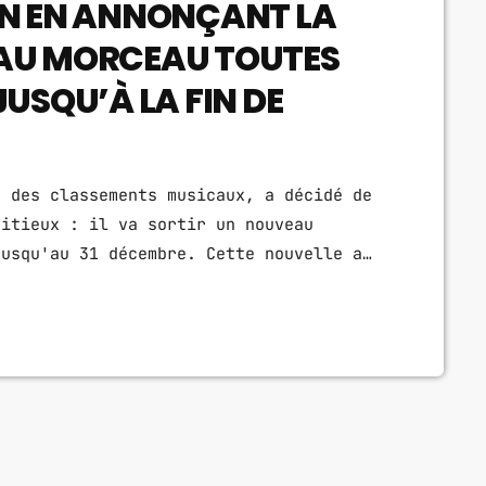
ON EN ANNONÇANT LA
EAU MORCEAU TOUTES
JUSQU’À LA FIN DE
t des classements musicaux, a décidé de
bitieux : il va sortir un nouveau
jusqu'au 31 décembre. Cette nouvelle a
ans de musique, qui attendent avec
. Le chanteur, connu pour ses tubes et
ne cesse de dominer les tops […]