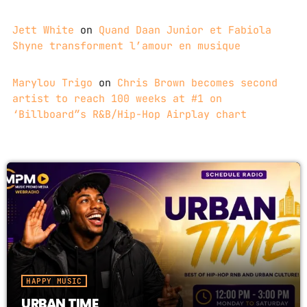
Jett White
on
Quand Daan Junior et Fabiola
Shyne transforment l’amour en musique
Marylou Trigo
on
Chris Brown becomes second
artist to reach 100 weeks at #1 on
‘Billboard”s R&B/Hip-Hop Airplay chart
HAPPY MUSIC
URBAN TIME