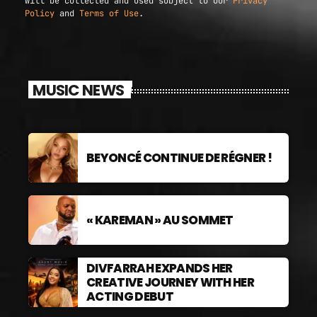
will be collected and used subject to our
Privacy
Policy
and
Terms of Use
.
MUSIC NEWS
BEYONCÉ CONTINUE DE RÉGNER !
« KAREMAN » AU SOMMET
DIVFARRAH EXPANDS HER
CREATIVE JOURNEY WITH HER
ACTING DEBUT