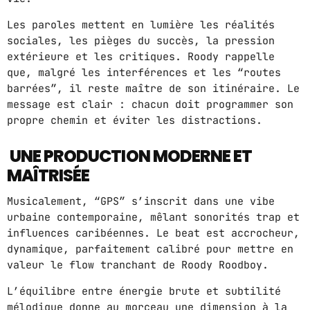
URBAN TIME
Les paroles mettent en lumière les réalités
12:00 PM - 3:00 PM
sociales, les pièges du succès, la pression
extérieure et les critiques. Roody rappelle
COMPAS / AFRO ON TOP
que, malgré les interférences et les “routes
3:00 PM - 6:00 PM
barrées”, il reste maître de son itinéraire. Le
message est clair : chacun doit programmer son
propre chemin et éviter les distractions.
ZOUK LOVERS
6:00 PM - 8:00 PM
UNE PRODUCTION MODERNE ET
MAÎTRISÉE
Musicalement, “GPS” s’inscrit dans une vibe
MUSIC CHART
urbaine contemporaine, mêlant sonorités trap et
influences caribéennes. Le beat est accrocheur,
GWOG MWEN
dynamique, parfaitement calibré pour mettre en
1
KHASH
valeur le flow tranchant de Roody Roodboy.
L’équilibre entre énergie brute et subtilité
TELEPHONE
2
mélodique donne au morceau une dimension à la
BAMBY & GENEZIO