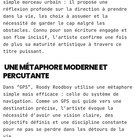
simple morceau urbain : il propose une
réflexion profonde sur la direction à prendre
ABOUT US
dans la vie, les choix à assumer et la
nécessité de garder le cap malgré les
MUSIC NEWS
obstacles. Connu pour son écriture engagée et
son flow incisif, l’artiste confirme une fois
SCHEDULE
de plus sa maturité artistique à travers ce
titre puissant.
TOP 10
UNE MÉTAPHORE MODERNE ET
STUDIO
PERCUTANTE
PROMOTE
Dans “GPS”, Roody Roodboy utilise une métaphore
CONTACTS
simple mais efficace : celle du système de
navigation. Comme un GPS qui guide vers une
FR
destination précise, l’artiste évoque la
nécessité d’avoir une vision claire, des
objectifs définis et une discipline constante
UPCOMING SHOWS
pour ne pas se perdre dans les détours de la
vie.