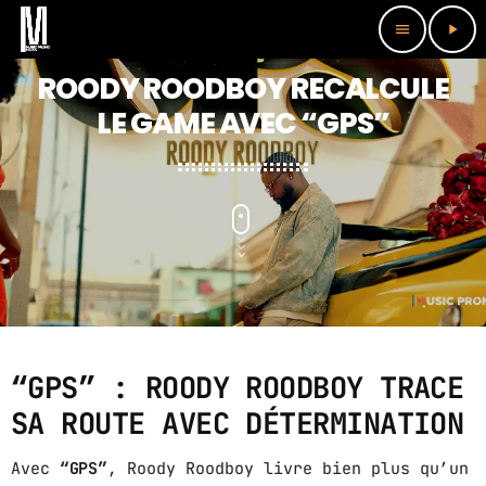
menu
play_arrow
close
ROODY ROODBOY RECALCULE
LE GAME AVEC “GPS”
HOME
ARTIST
VIDEOS
EVENTS
PODCAST
“GPS” : ROODY ROODBOY TRACE
SHOP NOW
SA ROUTE AVEC DÉTERMINATION
LIVE
Avec
“GPS”
, Roody Roodboy livre bien plus qu’un