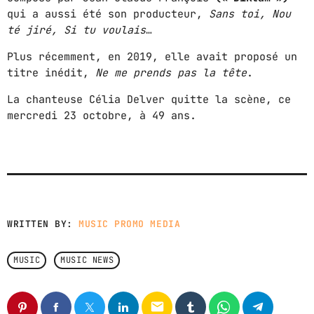
HITS BY NIGHT
qui a aussi été son producteur,
Sans toi, Nou
9:00 PM - 6:00 AM
té jiré, Si tu voulais
…
Plus récemment, en 2019, elle avait proposé un
titre inédit,
Ne me prends pas la tête
.
MPM MORNING POP
6:00 AM - 9:00 AM
La chanteuse Célia Delver quitte la scène, ce
mercredi 23 octobre, à 49 ans.
GOLDEN HOUR HITS
AFRO BEATS
9:00 AM - 12:00 PM
MUSIC CHART
WRITTEN BY:
MUSIC PROMO MEDIA
GWOG MWEN
1
MUSIC
MUSIC NEWS
KHASH
TELEPHONE
2
email
BAMBY & GENEZIO