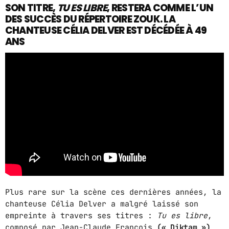
SON TITRE,
TU ES LIBRE
, RESTERA COMME L’UN
DES SUCCÈS DU RÉPERTOIRE ZOUK. LA
ABOUT US
CHANTEUSE CÉLIA DELVER EST DÉCÉDÉE À 49
ANS
MUSIC NEWS
SCHEDULE
TOP 10
STUDIO
PROMOTE
CONTACTS
FR
Plus rare sur la scène ces dernières années, la
chanteuse Célia Delver a malgré laissé son
UPCOMING SHOWS
empreinte à travers ses titres :
Tu es libre
,
composé par Jean-Claude François
(« Diktam »)