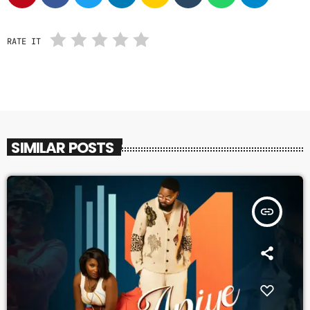
GIMS - MONICA
3
RATE IT
GIMS - MONICA
FULL TRACKLIST
SIMILAR POSTS
insert_link