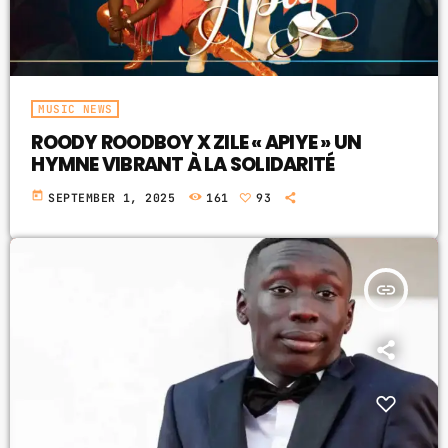
MUSIC NEWS
ROODY ROODBOY X ZILE « APIYE » UN
HYMNE VIBRANT À LA SOLIDARITÉ
today
SEPTEMBER 1, 2025
161
93
insert_link