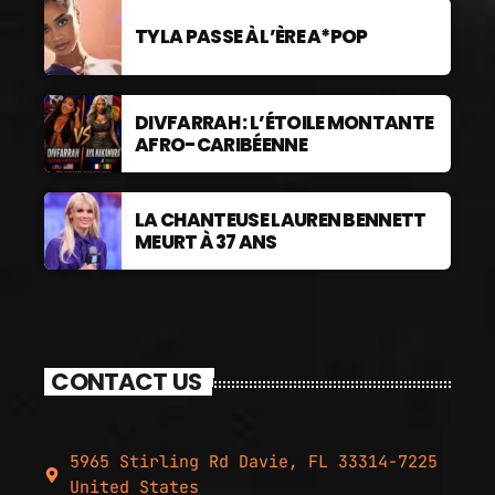
TYLA PASSE À L’ÈRE A*POP
DIVFARRAH : L’ÉTOILE MONTANTE
AFRO-CARIBÉENNE
LA CHANTEUSE LAUREN BENNETT
MEURT À 37 ANS
CONTACT US
5965 Stirling Rd Davie, FL 33314-7225
United States