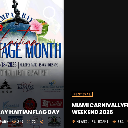
aujourd'hui
au
FESTIVAL
MIAMI CARNIVALLYF
AY HAITIAN FLAG DAY
WEEKEND 2026
PARK
249
72
MIAMI, FL MIAMI
381
location_on