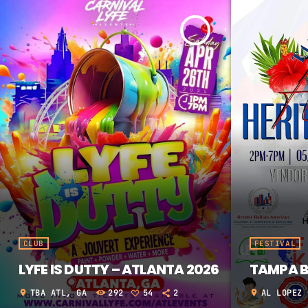
aujourd'hui
CLUB
FESTIVAL
LYFE IS DUTTY – ATLANTA 2026
TAMPA B
TBA ATL, GA
292
54
2
AL LOPEZ 
location_on
location_on