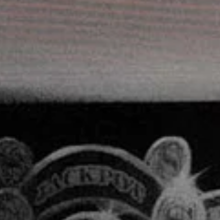
MUSIC CHART
GWOG MWEN
1
KHASH
TELEPHONE
2
BAMBY & GENEZIO
GIMS - MONICA
3
GIMS - MONICA
LISTE COMPLÈTE