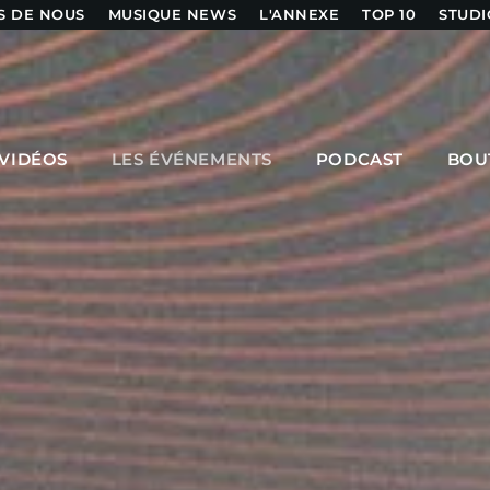
S DE NOUS
MUSIQUE NEWS
L'ANNEXE
TOP 10
STUDI
SPECTACLES À VENIR
VIDÉOS
LES ÉVÉNEMENTS
PODCAST
BOU
MPM MORNING POP
6:00 AM - 9:00 AM
GOLDEN HOUR HITS
AFRO BEATS
9:00 AM - 12:00 PM
URBAN TIME
12:00 PM - 3:00 PM