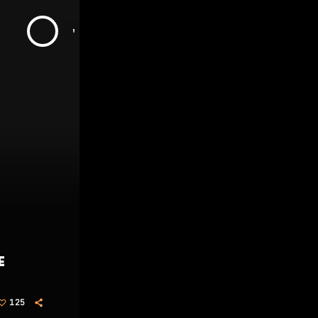
jourd'hui
E
125