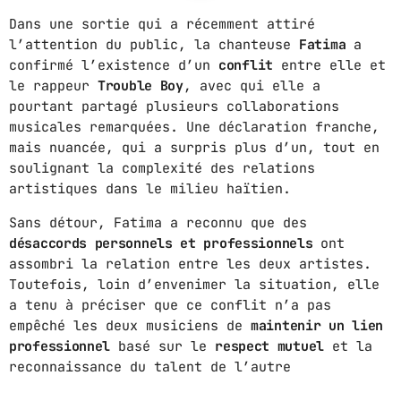
Dans une sortie qui a récemment attiré
ABOUT US
l’attention du public, la chanteuse
Fatima
a
confirmé l’existence d’un
conflit
entre elle et
MUSIC NEWS
le rappeur
Trouble Boy
, avec qui elle a
pourtant partagé plusieurs collaborations
SCHEDULE
musicales remarquées. Une déclaration franche,
mais nuancée, qui a surpris plus d’un, tout en
TOP 10
soulignant la complexité des relations
artistiques dans le milieu haïtien.
STUDIO
Sans détour, Fatima a reconnu que des
PROMOTE
désaccords personnels et professionnels
ont
assombri la relation entre les deux artistes.
CONTACTS
Toutefois, loin d’envenimer la situation, elle
FR
a tenu à préciser que ce conflit n’a pas
empêché les deux musiciens de
maintenir un lien
professionnel
basé sur le
respect mutuel
et la
reconnaissance du talent de l’autre
UPCOMING SHOWS