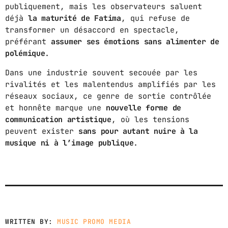
publiquement, mais les observateurs saluent
déjà
la maturité de Fatima
, qui refuse de
GIMS - MONICA
3
transformer un désaccord en spectacle,
GIMS - MONICA
préférant
assumer ses émotions sans alimenter de
polémique
.
FULL TRACKLIST
Dans une industrie souvent secouée par les
rivalités et les malentendus amplifiés par les
réseaux sociaux, ce genre de sortie contrôlée
et honnête marque une
nouvelle forme de
communication artistique
, où les tensions
peuvent exister
sans pour autant nuire à la
musique ni à l’image publique
.
WRITTEN BY:
MUSIC PROMO MEDIA