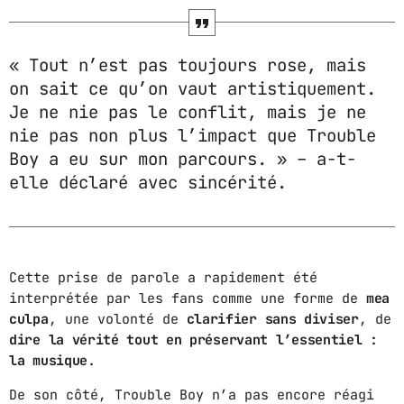
MPM MORNING POP
6:00 AM - 9:00 AM
« Tout n’est pas toujours rose, mais
on sait ce qu’on vaut artistiquement.
GOLDEN HOUR HITS
Je ne nie pas le conflit, mais je ne
AFRO BEATS
9:00 AM - 12:00 PM
nie pas non plus l’impact que Trouble
Boy a eu sur mon parcours. » – a-t-
URBAN TIME
elle déclaré avec sincérité.
12:00 PM - 3:00 PM
MUSIC CHART
Cette prise de parole a rapidement été
interprétée par les fans comme une forme de
mea
culpa
, une volonté de
clarifier sans diviser
, de
GWOG MWEN
1
dire la vérité tout en préservant l’essentiel :
KHASH
la musique
.
TELEPHONE
2
De son côté, Trouble Boy n’a pas encore réagi
BAMBY & GENEZIO