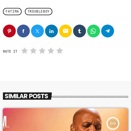
FATIMA
TROUBLEBOY
email
RATE IT
SIMILAR POSTS
insert_link