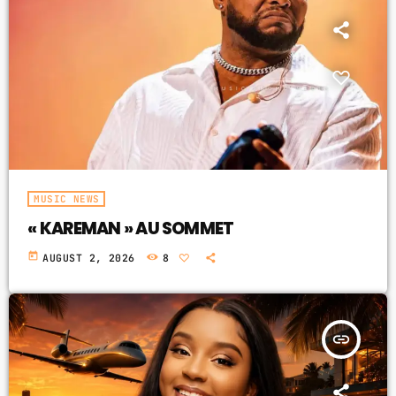
MUSIC NEWS
« KAREMAN » AU SOMMET
today
AUGUST 2, 2026
8
insert_link