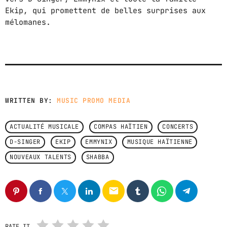
Ekip, qui promettent de belles surprises aux
mélomanes.
WRITTEN BY:
MUSIC PROMO MEDIA
ACTUALITÉ MUSICALE
COMPAS HAÏTIEN
CONCERTS
D-SINGER
EKIP
EMMYNIX
MUSIQUE HAÏTIENNE
NOUVEAUX TALENTS
SHABBA
email
RATE IT