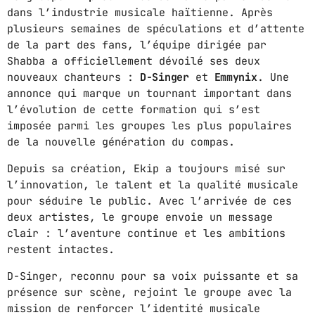
dans l’industrie musicale haïtienne. Après
plusieurs semaines de spéculations et d’attente
ABOUT US
de la part des fans, l’équipe dirigée par
Shabba a officiellement dévoilé ses deux
MUSIC NEWS
nouveaux chanteurs :
D-Singer
et
Emmynix
. Une
SCHEDULE
annonce qui marque un tournant important dans
l’évolution de cette formation qui s’est
TOP 10
imposée parmi les groupes les plus populaires
de la nouvelle génération du compas.
STUDIO
Depuis sa création, Ekip a toujours misé sur
PROMOTE
l’innovation, le talent et la qualité musicale
pour séduire le public. Avec l’arrivée de ces
CONTACTS
deux artistes, le groupe envoie un message
clair : l’aventure continue et les ambitions
FR
restent intactes.
D-Singer, reconnu pour sa voix puissante et sa
présence sur scène, rejoint le groupe avec la
UPCOMING SHOWS
mission de renforcer l’identité musicale