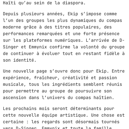
Haïti qu’au sein de la diaspora.
GIMS - MONICA
3
Depuis plusieurs années, Ekip s’impose comme
GIMS - MONICA
l’un des groupes les plus dynamiques du compas
moderne grâce à des titres populaires, des
performances remarquées et une forte présence
FULL TRACKLIST
sur les plateformes numériques. L’arrivée de D-
Singer et Emmynix confirme la volonté du groupe
de continuer à évoluer tout en restant fidèle à
son identité.
Une nouvelle page s’ouvre donc pour Ekip. Entre
expérience, fraîcheur, créativité et passion
musicale, tous les ingrédients semblent réunis
pour permettre au groupe de poursuivre son
ascension dans l’univers du compas haïtien.
Les prochains mois seront déterminants pour
cette nouvelle équipe artistique. Une chose est
certaine : les regards sont désormais tournés
vers D-Singer, Emmynix et toute la famille