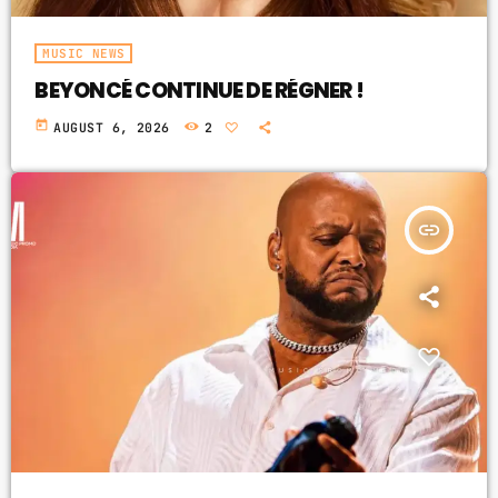
MUSIC NEWS
BEYONCÉ CONTINUE DE RÉGNER !
today
AUGUST 6, 2026
2
insert_link