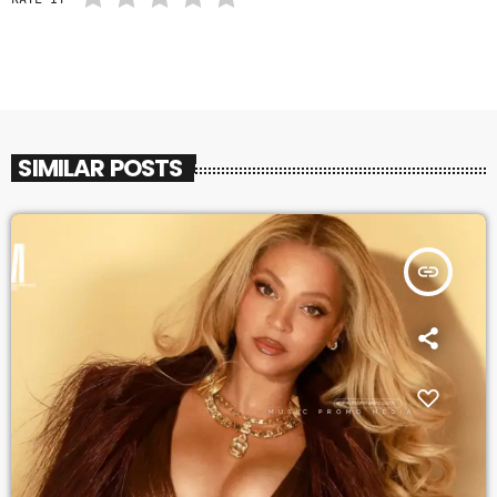
SIMILAR POSTS
insert_link