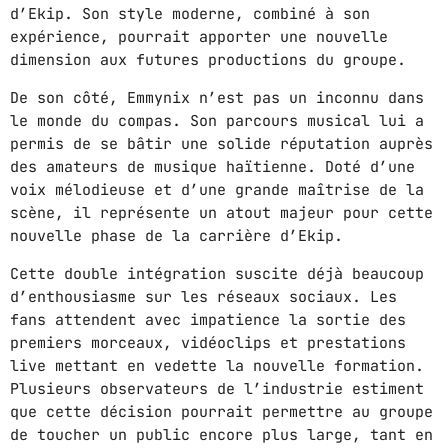
d’Ekip. Son style moderne, combiné à son
COMPAS / AFRO ON TOP
expérience, pourrait apporter une nouvelle
3:00 PM - 6:00 PM
dimension aux futures productions du groupe.
De son côté, Emmynix n’est pas un inconnu dans
ZOUK LOVERS
le monde du compas. Son parcours musical lui a
6:00 PM - 9:00 PM
permis de se bâtir une solide réputation auprès
des amateurs de musique haïtienne. Doté d’une
voix mélodieuse et d’une grande maîtrise de la
SUNDAY RELAXING
scène, il représente un atout majeur pour cette
5:00 AM - 12:00 PM
nouvelle phase de la carrière d’Ekip.
Cette double intégration suscite déjà beaucoup
d’enthousiasme sur les réseaux sociaux. Les
MUSIC CHART
fans attendent avec impatience la sortie des
premiers morceaux, vidéoclips et prestations
GWOG MWEN
1
live mettant en vedette la nouvelle formation.
KHASH
Plusieurs observateurs de l’industrie estiment
que cette décision pourrait permettre au groupe
TELEPHONE
2
de toucher un public encore plus large, tant en
BAMBY & GENEZIO