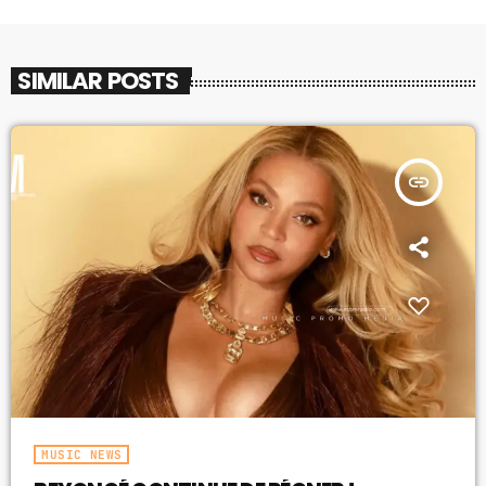
SIMILAR POSTS
insert_link
MUSIC NEWS