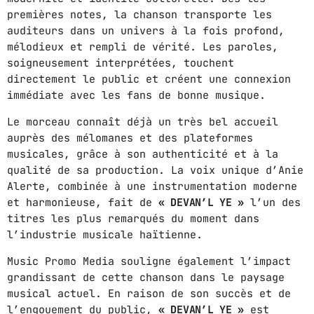
MPM MORNING POP
premières notes, la chanson transporte les
6:00 AM - 9:00 AM
auditeurs dans un univers à la fois profond,
mélodieux et rempli de vérité. Les paroles,
soigneusement interprétées, touchent
GOLDEN HOUR HITS
directement le public et créent une connexion
AFRO BEATS
immédiate avec les fans de bonne musique.
9:00 AM - 12:00 PM
Le morceau connaît déjà un très bel accueil
URBAN TIME
auprès des mélomanes et des plateformes
12:00 PM - 3:00 PM
musicales, grâce à son authenticité et à la
qualité de sa production. La voix unique d’Anie
Alerte, combinée à une instrumentation moderne
et harmonieuse, fait de
« DEVAN’L YE »
l’un des
MUSIC CHART
titres les plus remarqués du moment dans
l’industrie musicale haïtienne.
GWOG MWEN
1
Music Promo Media souligne également l’impact
KHASH
grandissant de cette chanson dans le paysage
musical actuel. En raison de son succès et de
TELEPHONE
2
l’engouement du public,
« DEVAN’L YE »
est
BAMBY & GENEZIO