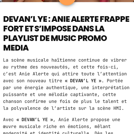
15
ABOUT US
DEVAN’L YE : ANIE ALERTE FRAPPE
FORT ET S’IMPOSE DANS LA
MUSIC NEWS
PLAYLIST DE MUSIC PROMO
SCHEDULE
MEDIA
TOP 10
La scène musicale haïtienne continue de vibrer
STUDIO
au rythme des nouveautés, et cette fois-ci,
c’est
Anie Alerte
qui attire toute l’attention
PROMOTE
avec son nouveau titre
« DEVAN’L YE »
. Portée
par une énergie authentique, une interprétation
CONTACTS
puissante et une mélodie captivante, cette
chanson confirme une fois de plus le talent et
FR
la polyvalence de l’artiste sur la scène HMI.
Avec
« DEVAN’L YE »
, Anie Alerte propose une
UPCOMING SHOWS
œuvre musicale riche en émotions, mêlant
modernité et identité culturelle. Dès les