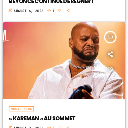
BEYONCÉ CONTINUE DE RÉGNER !
today
AUGUST 6, 2026
1
insert_link
MUSIC NEWS
« KAREMAN » AU SOMMET
today
AUGUST 2, 2026
8