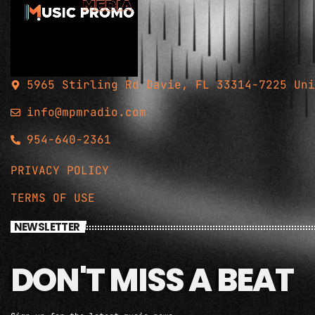
5965 Stirling Rd Davie, FL 33314-7225 Uni
info@mpmradio.com
954-640-2361
PRIVACY POLICY
TERMS OF USE
NEWSLETTER
DON'T MISS A BEAT