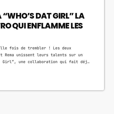
 “WHO’S DAT GIRL” LA
RO QUI ENFLAMME LES
elle fois de trembler ! Les deux
et Rema unissent leurs talents sur un
t Girl”, une collaboration qui fait déjà
e Dès les premières notes, le morceau
envoûtante, portée par le charme vocal
de Rema.Leur alchimie musicale est