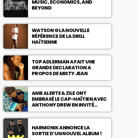
MUSIC, ECONOMICS, AND
BEYOND
WATSON G LA NOUVELLE
RÉFÉRENCE DE LA DRILL
HAÏTIENNE
TOP ADLERMAN A FAIT UNE
GRANDE DECLARATION A
PROPOS DE MISTY JEAN
ANIE ALERTE & ZILE ONT
EMBRASÉ LE CAP-HAÏTIEN AVEC
ANTHONY DREW EN INVITÉ
SPÉCIAL !
HARMONIK ANNONCE LA
SORTIE D’UN NOUVEL ALBUM !