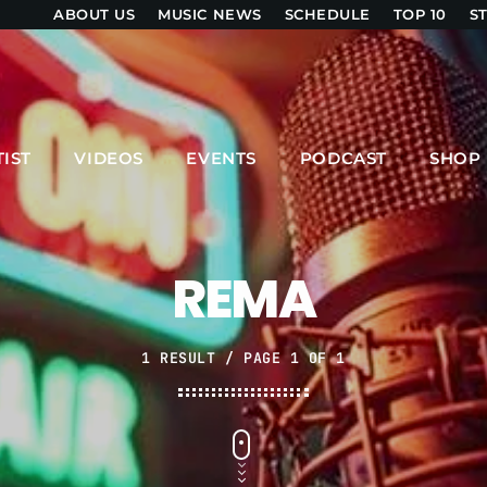
ABOUT US
MUSIC NEWS
SCHEDULE
TOP 10
S
UPCOMING SHOWS
TIST
VIDEOS
EVENTS
PODCAST
SHOP
HITS BY NIGHT
8:00 PM - 6:00 AM
REMA
MPM MORNING POP
6:00 AM - 9:00 AM
1 RESULT / PAGE 1 OF 1
GOLDEN HOUR HITS
AFRO BEATS
9:00 AM - 12:00 PM