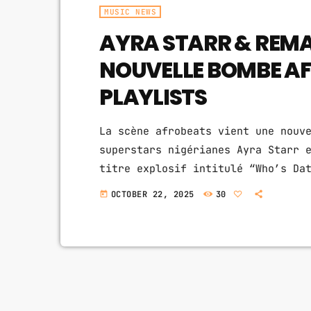
MUSIC NEWS
AYRA STARR & REMA
NOUVELLE BOMBE AF
PLAYLISTS
La scène afrobeats vient une nouv
superstars nigérianes Ayra Starr 
titre explosif intitulé “Who’s Da
vibrer les fans à travers le mond
OCTOBER 22, 2025
30
today
impose une ambiance sensuelle et 
d’Ayra Starr et l’énergie unique 
indéniable : une […]