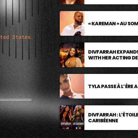
« KAREMAN » AU SO
ted States
DIVFARRAH EXPANDS
WITH HER ACTING D
TYLA PASSE À L’ÈRE 
DIVFARRAH : L’ÉTOI
CARIBÉENNE