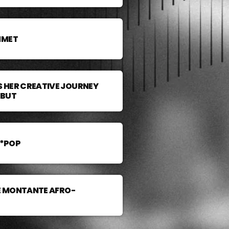
MMET
 HER CREATIVE JOURNEY
EBUT
A*POP
LE MONTANTE AFRO-