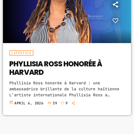
ABOUT US
MUSIC NEWS
SCHEDULE
TOP 10
LIFESTYLE
PHYLLISIA ROSS HONORÉE À
STUDIO
HARVARD
PROMOTE
Phyllisia Ross honorée à Harvard : une
CONTACTS
ambassadrice brillante de la culture haïtienne
L’artiste internationale Phyllisia Ross a
récemment été l’invitée d’honneur du Harvard
FR
today
APRIL 6, 2026
39
9
Caribbean Club, où elle a participé à une
conférence inspirante intitulée « Roots and
Purpose » (Racines et Objectifs). À cette
UPCOMING SHOWS
occasion, la talentueuse chanteuse et musicienne
a été distinguée comme “Artist of the Year”, une