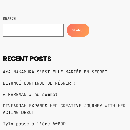
reconnaissance prestigieuse qui souligne non
HITS BY NIGHT
seulement son impact musical, mais […]
8:00 PM - 6:00 AM
SEARCH
GOLDEN HOUR HITS
SEARCH
AFRO BEATS
9:00 AM - 12:00 PM
URBAN TIME
RECENT POSTS
12:00 PM - 3:00 PM
AYA NAKAMURA S’EST-ELLE MARIÉE EN SECRET
BEYONCÉ CONTINUE DE RÉGNER !
MUSIC CHART
« KAREMAN » au sommet
GWOG MWEN
1
DIVFARRAH EXPANDS HER CREATIVE JOURNEY WITH HER
KHASH
ACTING DEBUT
TELEPHONE
Tyla passe à l’ère A*POP
2
BAMBY & GENEZIO