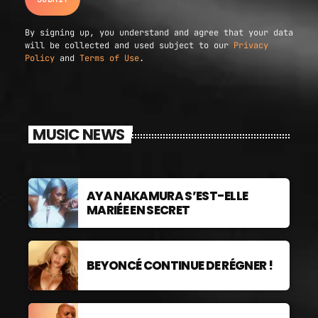
By signing up, you understand and agree that your data
will be collected and used subject to our
Privacy
Policy
and
Terms of Use
.
MUSIC NEWS
AYA NAKAMURA S’EST-ELLE
MARIÉE EN SECRET
BEYONCÉ CONTINUE DE RÉGNER !