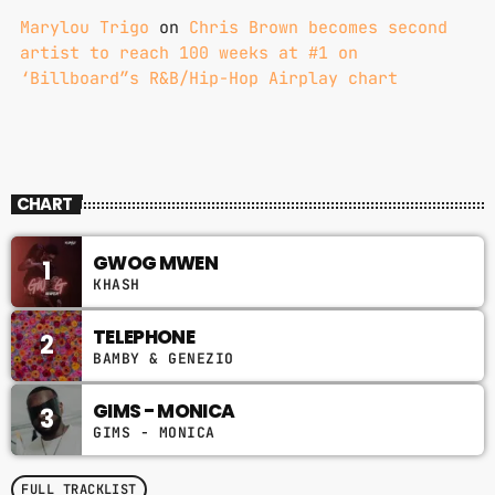
Marylou Trigo
on
Chris Brown becomes second
artist to reach 100 weeks at #1 on
‘Billboard”s R&B/Hip-Hop Airplay chart
CHART
GWOG MWEN
1
KHASH
TELEPHONE
2
BAMBY & GENEZIO
GIMS - MONICA
3
GIMS - MONICA
FULL TRACKLIST