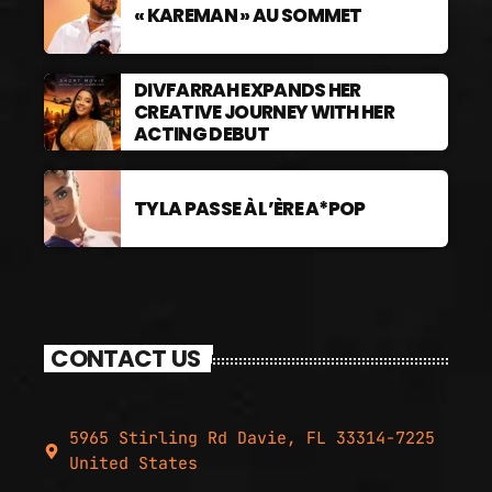
« KAREMAN » AU SOMMET
DIVFARRAH EXPANDS HER
CREATIVE JOURNEY WITH HER
ACTING DEBUT
TYLA PASSE À L’ÈRE A*POP
CONTACT US
5965 Stirling Rd Davie, FL 33314-7225
United States