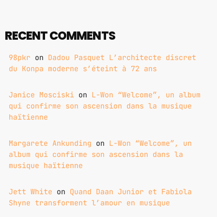
GIMS - MONICA
3
RECENT COMMENTS
GIMS - MONICA
98pkr
on
Dadou Pasquet L’architecte discret
FULL TRACKLIST
du Konpa moderne s’éteint à 72 ans
Janice Mosciski
on
L-Won “Welcome”, un album
qui confirme son ascension dans la musique
haïtienne
Margarete Ankunding
on
L-Won “Welcome”, un
album qui confirme son ascension dans la
musique haïtienne
Jett White
on
Quand Daan Junior et Fabiola
Shyne transforment l’amour en musique