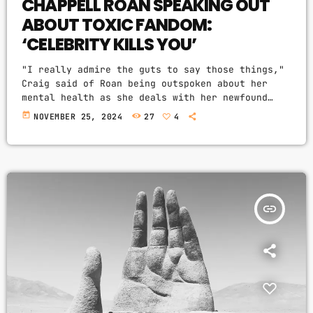
CHAPPELL ROAN SPEAKING OUT
ABOUT TOXIC FANDOM:
‘CELEBRITY KILLS YOU’
"I really admire the guts to say those things,"
Craig said of Roan being outspoken about her
mental health as she deals with her newfound
fame. (PHOTO BY FRAZER HARRISON/GETTY IMAGES),
today
NOVEMBER 25, 2024
27
4
(PHOTO BY REBECCA SAPP/GETTY IMAGES FOR THE
RECORDING ACADEMY) Daniel Craig is a fan of
how Chappell Roan is protecting herself from the
pitfalls of being a celebrity, and he's using
her journey as inspiration for his own life. In
an […]
insert_link