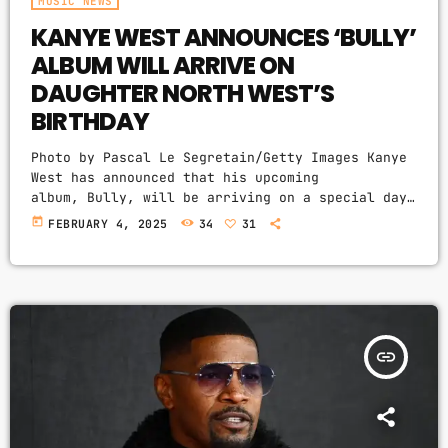
MUSIC NEWS
KANYE WEST ANNOUNCES ‘BULLY’
ALBUM WILL ARRIVE ON
DAUGHTER NORTH WEST’S
BIRTHDAY
Photo by Pascal Le Segretain/Getty Images Kanye
West has announced that his upcoming
album, Bully, will be arriving on a special day.
In a post-Grammys interview with Justin LaBoy,
today
FEBRUARY 4, 2025
34
31
he has announced that he plans to release the
album on his daughter North West‘s 12th
birthday. “That’s when we’re gonna
bring Bully out ’cause that’s her favorite
album,” he said. The announcement comes just
days after Ye revealed North helped rekindle his
insert_link
love for music, ultimately leading to the
creation […]