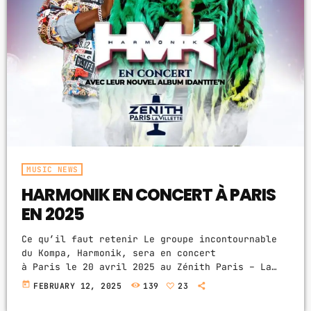
MUSIC NEWS
HARMONIK EN CONCERT À PARIS
EN 2025
Ce qu’il faut retenir Le groupe incontournable
du Kompa, Harmonik, sera en concert
à Paris le 20 avril 2025 au Zénith Paris – La
Villette. Les fans pourront vivre une soirée
today
FEBRUARY 12, 2025
139
23
unique au rythme de leurs plus grands succès.
Harmonik donnera un concert exceptionnel