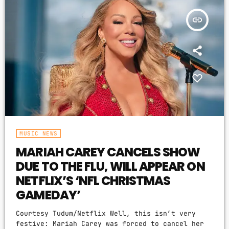
threw a glass that hit him in the mouth,” the
insert_link
[…]
MUSIC NEWS
MARIAH CAREY CANCELS SHOW
DUE TO THE FLU, WILL APPEAR ON
NETFLIX’S ‘NFL CHRISTMAS
GAMEDAY’
Courtesy Tudum/Netflix Well, this isn’t very
festive: Mariah Carey was forced to cancel her