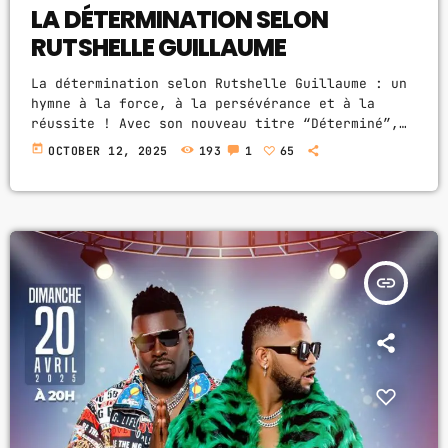
LA DÉTERMINATION SELON
RUTSHELLE GUILLAUME
GIMS - MONICA
3
GIMS - MONICA
La détermination selon Rutshelle Guillaume : un
hymne à la force, à la persévérance et à la
FULL TRACKLIST
réussite ! Avec son nouveau titre “Déterminé”,
la diva de la musique haïtienne Rutshelle
today
OCTOBER 12, 2025
193
1
65
Guillaume nous livre un message puissant et
universel : rien n’est impossible quand on croit
en soi. Connue pour sa voix exceptionnelle et
son authenticité, Rutshelle revient avec une
chanson profondément motivante, un cri du cœur
pour toutes celles […]
insert_link