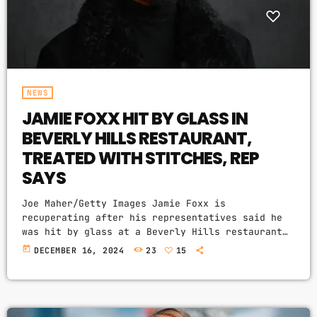
NEWS
JAMIE FOXX HIT BY GLASS IN
BEVERLY HILLS RESTAURANT,
TREATED WITH STITCHES, REP
SAYS
Joe Maher/Getty Images Jamie Foxx is
recuperating after his representatives said he
was hit by glass at a Beverly Hills restaurant
where a fight with other people allegedly broke
today
DECEMBER 16, 2024
23
15
out Friday night. The Oscar winner required
stitches following the incident at Mr. Chow
restaurant on Camden Drive, his
representative told KABC. Foxx “was at his
birthday dinner when someone from another table