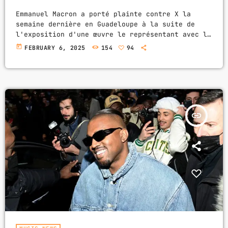
Emmanuel Macron a porté plainte contre X la
semaine dernière en Guadeloupe à la suite de
l'exposition d'une œuvre le représentant avec la
tête coupée. Emmanuel Macron a porté plainte
today
FEBRUARY 6, 2025
154
94
contre X la semaine dernière en Guadeloupe à la
suite de l'exposition d'une œuvre le
représentant avec la tête coupée, a indiqué
mercredi la procureure de la République de
Pointe-à-Pitre à l'AFP. "Le président a déposé
plainte et un juge […]
insert_link