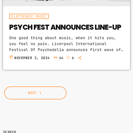
ELECTRONIC MUSIC
PSYCH FEST ANNOUNCES LINE-UP
One good thing about music, when it hits you,
you feel no pain. Liverpool International
Festival Of Psychedelia announces first wave of
acts. The next Liverpool International Festival
today
NOVEMBER 3, 2024
44
6
Of Psychedelia will take place from 23–24
September. Now in its fifth year, the festival
describes itself as a “pan-continental
celebration of audio-futurists, operating at the
bleeding edge of today’s psychedelic
renaissance”. Artists on the bill include Super
NEXT
navigate_next
Furry Animals, Demdike Stare, […]
SEARCH