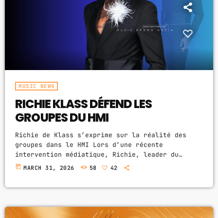
ABOUT US
MUSIC NEWS
SCHEDULE
TOP 10
MUSIC NEWS
RICHIE KLASS DÉFEND LES
STUDIO
GROUPES DU HMI
PROMOTE
Richie de Klass s’exprime sur la réalité des
CONTACTS
groupes dans le HMI Lors d’une récente
intervention médiatique, Richie, leader du
groupe Klass, a livré une analyse franche sur la
FR
today
MARCH 31, 2026
58
42
dynamique des concerts et le fonctionnement des
groupes au sein de la Haitian Music Industry
(HMI). Une déclaration qui a rapidement attiré
UPCOMING SHOWS
l’attention des fans et des observateurs de
l’industrie. Selon le maestro, il existe une