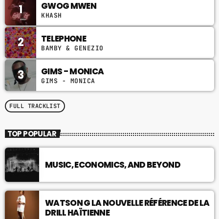
GWOG MWEN
de classiques incontournables et des actualités
1
musicales pour bien commencer la journée.
KHASH
TELEPHONE
2
BAMBY & GENEZIO
GIMS - MONICA
3
GIMS - MONICA
FULL TRACKLIST
TOP POPULAR
MUSIC, ECONOMICS, AND BEYOND
WATSON G LA NOUVELLE RÉFÉRENCE DE LA
DRILL HAÏTIENNE