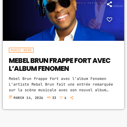
ABOUT US
MUSIC NEWS
SCHEDULE
TOP 10
MUSIC NEWS
MEBEL BRUN FRAPPE FORT AVEC
STUDIO
L’ALBUM FENOMEN
PROMOTE
Mebel Brun frappe fort avec l’album Fenomen
CONTACTS
L’artiste Mebel Brun fait une entrée remarquée
sur la scène musicale avec son nouvel album
intitulé « Fenomen ». Ce projet révèle une
FR
today
MARCH 14, 2026
33
4
nouvelle dimension de son univers artistique, où
émotions, expériences de vie et belles mélodies
se mêlent pour offrir au public une musique
UPCOMING SHOWS
riche et profonde. À travers « Fenomen », Mebel
Brun délivre un message puissant sur la force,