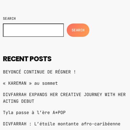
la […]
URBAN TIME
12:00 PM - 3:00 PM
SEARCH
COMPAS / AFRO ON TOP
SEARCH
3:00 PM - 6:00 PM
ZOUK LOVERS
RECENT POSTS
6:00 PM - 8:00 PM
BEYONCÉ CONTINUE DE RÉGNER !
« KAREMAN » au sommet
MUSIC CHART
DIVFARRAH EXPANDS HER CREATIVE JOURNEY WITH HER
ACTING DEBUT
GWOG MWEN
1
KHASH
Tyla passe à l’ère A*POP
TELEPHONE
DIVFARRAH : L’étoile montante afro-caribéenne
2
BAMBY & GENEZIO