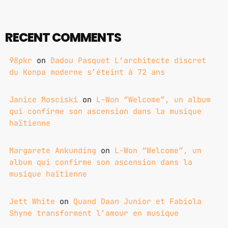
GIMS - MONICA
3
RECENT COMMENTS
GIMS - MONICA
98pkr
on
Dadou Pasquet L’architecte discret
FULL TRACKLIST
du Konpa moderne s’éteint à 72 ans
Janice Mosciski
on
L-Won “Welcome”, un album
qui confirme son ascension dans la musique
haïtienne
Margarete Ankunding
on
L-Won “Welcome”, un
album qui confirme son ascension dans la
musique haïtienne
Jett White
on
Quand Daan Junior et Fabiola
Shyne transforment l’amour en musique