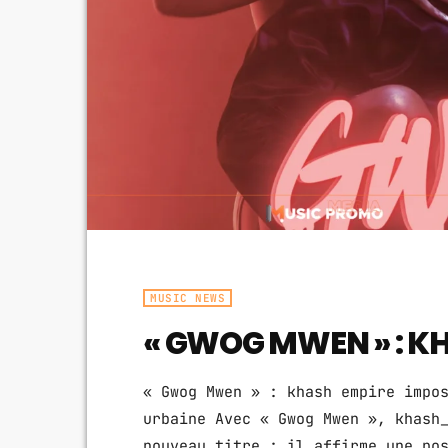
MUSIC NEWS
« GWOG MWEN » : K
« Gwog Mwen » : khash empire impo
urbaine Avec « Gwog Mwen », khash
nouveau titre : il affirme une po