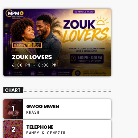
HAPPY MUSIC
ZOUK LOVERS
6:00 PM - 8:00 PM
CHART
GWOG MWEN
1
KHASH
TELEPHONE
2
BAMBY & GENEZIO