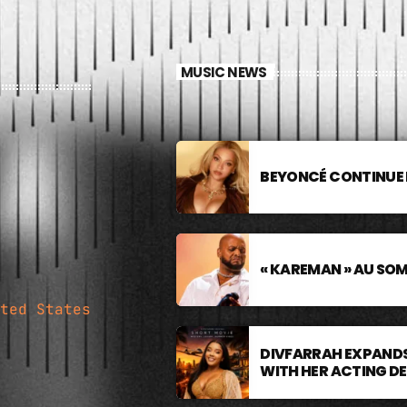
MUSIC NEWS
BEYONCÉ CONTINUE 
« KAREMAN » AU SO
ted States
DIVFARRAH EXPANDS
WITH HER ACTING D