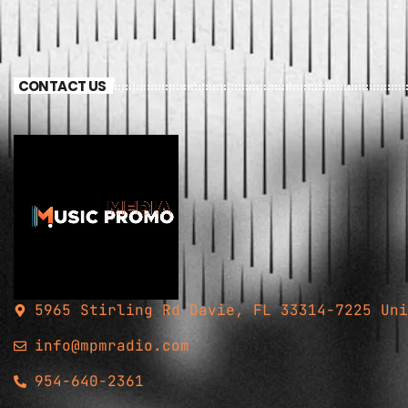
CONTACT US
5965 Stirling Rd Davie, FL 33314-7225 Uni
info@mpmradio.com
954-640-2361