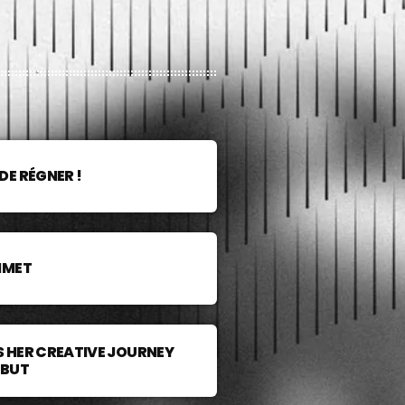
DE RÉGNER !
MMET
 HER CREATIVE JOURNEY
EBUT