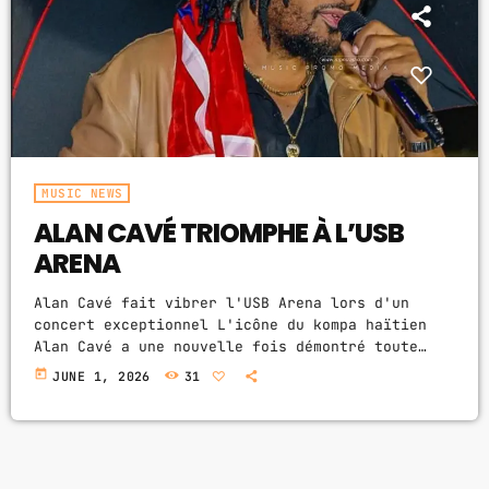
ABOUT US
MUSIC NEWS
SCHEDULE
TOP 10
MUSIC NEWS
ALAN CAVÉ TRIOMPHE À L’USB
STUDIO
ARENA
PROMOTE
Alan Cavé fait vibrer l'USB Arena lors d'un
CONTACTS
concert exceptionnel L'icône du kompa haïtien
Alan Cavé a une nouvelle fois démontré toute
l'étendue de son talent lors de son concert très
FR
today
JUNE 1, 2026
31
attendu à l'USB Arena. Devant une salle remplie
de fans venus de différentes régions, l'artiste
a offert une prestation mémorable qui restera
UPCOMING SHOWS
gravée dans les esprits des amateurs de musique
haïtienne. Dès son arrivée sur scène, Alan Cavé