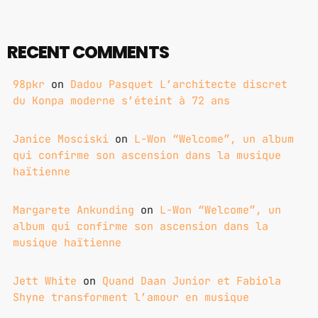
GIMS - MONICA
3
RECENT COMMENTS
GIMS - MONICA
98pkr
on
Dadou Pasquet L’architecte discret
FULL TRACKLIST
du Konpa moderne s’éteint à 72 ans
Janice Mosciski
on
L-Won “Welcome”, un album
qui confirme son ascension dans la musique
haïtienne
Margarete Ankunding
on
L-Won “Welcome”, un
album qui confirme son ascension dans la
musique haïtienne
Jett White
on
Quand Daan Junior et Fabiola
Shyne transforment l’amour en musique