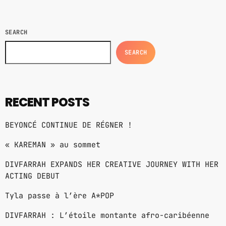
a […]
MPM MORNING POP
6:00 AM - 9:00 AM
SEARCH
GOLDEN HOUR HITS
SEARCH
AFRO BEATS
9:00 AM - 12:00 PM
URBAN TIME
RECENT POSTS
12:00 PM - 3:00 PM
BEYONCÉ CONTINUE DE RÉGNER !
« KAREMAN » au sommet
MUSIC CHART
DIVFARRAH EXPANDS HER CREATIVE JOURNEY WITH HER
ACTING DEBUT
GWOG MWEN
1
KHASH
Tyla passe à l’ère A*POP
TELEPHONE
DIVFARRAH : L’étoile montante afro-caribéenne
2
BAMBY & GENEZIO