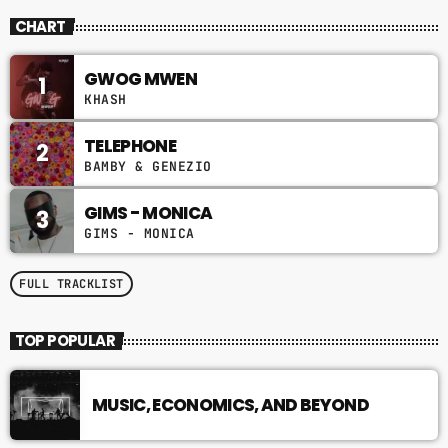
Réveillez-vous avec les plus grands hits Pop du
CHART
moment. MPM Morning Pop vous accompagne chaque
matin avec une sélection énergique de nouveautés,
GWOG MWEN
de classiques incontournables et des actualités
1
musicales pour bien commencer la journée.
KHASH
TELEPHONE
2
BAMBY & GENEZIO
GIMS - MONICA
3
GIMS - MONICA
FULL TRACKLIST
TOP POPULAR
MUSIC, ECONOMICS, AND BEYOND