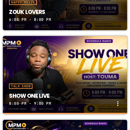
HAPPY MUSIC
ZOUK LOVERS
GIMS - MONICA
3
GIMS - MONICA
6:00 PM - 8:00 PM
FULL TRACKLIST
TALK SHOW
SHOW ONE LIVE
more_vert
8:00 PM - 9:00 PM
SHOW ONE LIVE
close
ShowOne avec Junior Saintil - Touma- Rejoignez