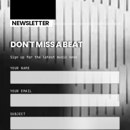
NEWSLETTER
DON'T MISS A BEAT
Sign up for the latest music news
YOUR NAME
YOUR EMAIL
SUBJECT